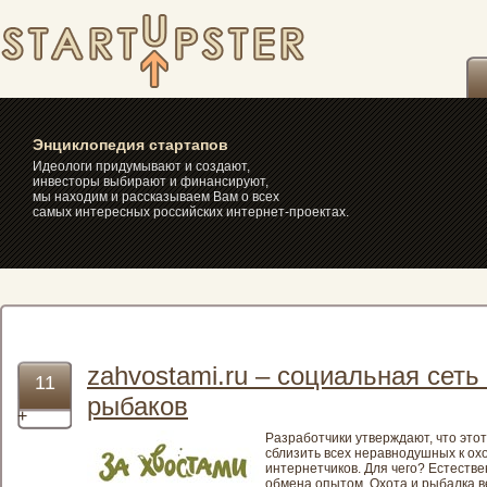
itakstr.ru – самые интересные
стартапы, интернет-проекты,
сайты, социальные сети и
сервисы » рыбалка
Энциклопедия стартапов
Идеологи придумывают и создают,
инвесторы выбирают и финансируют,
мы находим и рассказываем Вам о всех
самых интересных российских интернет-проектах.
zahvostami.ru – социальная сеть
11
рыбаков
+
Разработчики утверждают, что это
сблизить всех неравнодушных к ох
интернетчиков. Для чего? Естестве
обмена опытом. Охота и рыбалка в