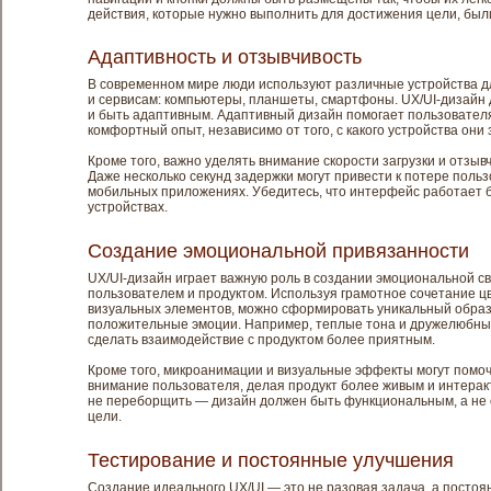
действия, которые нужно выполнить для достижения цели, бы
Адаптивность и отзывчивость
В современном мире люди используют различные устройства дл
и сервисам: компьютеры, планшеты, смартфоны. UX/UI-дизайн 
и быть адаптивным. Адаптивный дизайн помогает пользовател
комфортный опыт, независимо от того, с какого устройства они 
Кроме того, важно уделять внимание скорости загрузки и отзы
Даже несколько секунд задержки могут привести к потере польз
мобильных приложениях. Убедитесь, что интерфейс работает б
устройствах.
Создание эмоциональной привязанности
UX/UI-дизайн играет важную роль в создании эмоциональной с
пользователем и продуктом. Используя грамотное сочетание ц
визуальных элементов, можно сформировать уникальный образ
положительные эмоции. Например, теплые тона и дружелюбны
сделать взаимодействие с продуктом более приятным.
Кроме того, микроанимации и визуальные эффекты могут помо
внимание пользователя, делая продукт более живым и интера
не переборщить — дизайн должен быть функциональным, а не 
цели.
Тестирование и постоянные улучшения
Создание идеального UX/UI — это не разовая задача, а постоя