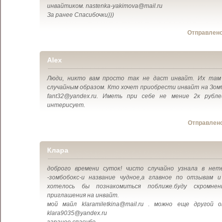
инвайтиком. nastenka-yakimova@mail.ru
За ранее Спасибочки)))
Отправлен
Alex
Люди, никто вам просто так не даст инвайт. Их там
случайным образом. Кто хочет приобрести инвайт на Зом
fant32@yandex.ru. Иметь при себе не мение 2к рубл
интерисует.
Отправлен
Клара
доброго времени суток! чисто случайно узнала в нет
-зомбобокс-и название чудное,а главное по отзывам и
хотелось бы познакомиться поближе.буду скромнен
приглашения на инвайт.
мой майл klaramiletkina@mail.ru . можно еще другой
klara9035@yandex.ru