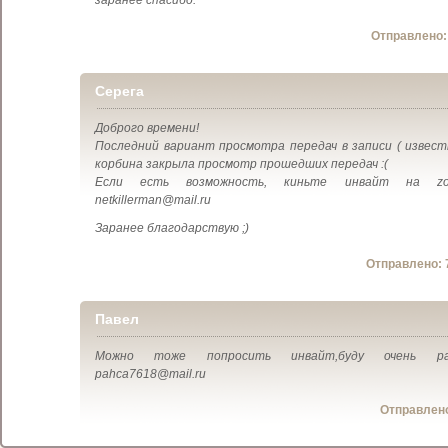
заранее спасибо.
Отправлено
Серега
Доброго времени!
Последний вариант просмотра передач в записи ( извест
корбина закрыла просмотр прошедших передач :(
Если есть возможность, киньте инвайт на z
netkillerman@mail.ru
Заранее благодарствую ;)
Отправлено:
Павел
Можно тоже попросить инвайт,буду очень ра
pahca7618@mail.ru
Отправлен