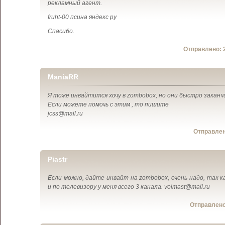
рекламный агент.
fruht-00 псина яндекс ру
Спасибо.
Отправлено:
ManiaRR
Я тоже инвайтится хочу в zombobox, но они быстро заканч
Если можете помочь с этим , то пишите
jcss@mail.ru
Отправле
Piastr
Если можно, дайте инвайт на zombobox, очень надо, так ка
и по телевизору у меня всего 3 канала. volmast@mail.ru
Отправлен