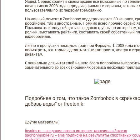
Ящик). Сервис хранит в своем архиве все показанные по телев
начала июня 2008 года передачи, фильмы и сериалы, которые
пользователям по их первому требованию.
На данный момент в Zombobox поддерживаются 30 каналов, сре
российские, так и иностранные. Помимо всего прочего сервис 
Пользователи могут общаться создавая группы по интересам, 
ролики, выставлять рейтинги, составлять своей собсвтенный п
видеороликов.
Лично я пропустил несколько гран-при Формулы 1 2008 года и о
посмотреть, вот только сделать это не так просто, доступ в се
инвайтам.
Специально для читателей нашего блога попробуем выпросить 
замечательного во всех отношениях сервиса несколько пригла
Подробнее о том, что такое Zombobox в скринкас
добавь воды” от
freetonik
Другие материалы:
insales.ru – создание своего интернет-магазина в 3 клика
sportonmobile.ru – sms подписка на результаты спортивных соб
postupki.ru – расскажите о своих поступках и оцените поступки 