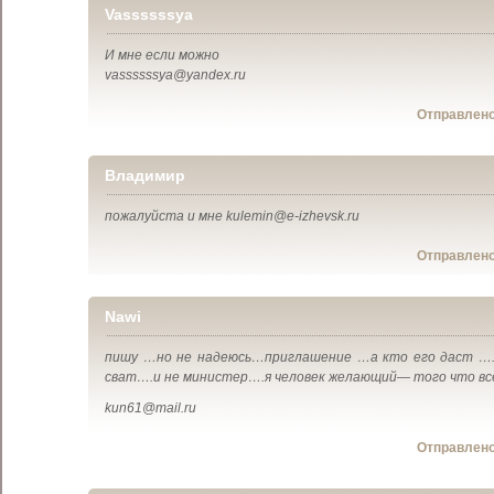
Vassssssya
И мне если можно
vassssssya@yandex.ru
Отправлен
Владимир
пожалуйста и мне kulemin@e-izhevsk.ru
Отправлен
Nawi
пишу …но не надеюсь…приглашение …а кто его даст ….в
сват….и не министер….я человек желающий— того что в
kun61@mail.ru
Отправлен