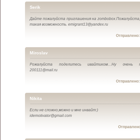
Serik
Дайте пожалуйста приглашения на zomboboх.Пожалуйста,
такая возможность. emigrant13@yandex.ru
Отправлено
Miroslav
Рожалуйста поделитесь ивайтиком…Ну очень 
200111@mail.ru
Отправлено
Nikita
Если не сложно,можно и мне инвайт:)
idemotivator@gmail.com
Отправлен