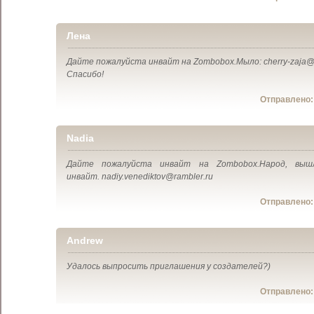
Лена
Дайте пожалуйста инвайт на Zombobox.Мыло: cherry-zaja@i
Спасибо!
Отправлено
Nadia
Дайте пожалуйста инвайт на Zombobox.Народ, выш
инвайт. nadiy.venediktov@rambler.ru
Отправлено
Andrew
Удалось выпросить приглашения у создателей?)
Отправлено