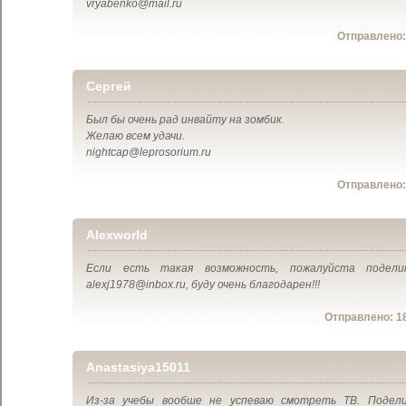
vryabenko@mail.ru
Отправлено
Сергей
Был бы очень рад инвайту на зомбик.
Желаю всем удачи.
nightcap@leprosorium.ru
Отправлено
Alexworld
Если есть такая возможность, пожалуйста подели
alexj1978@inbox.ru, буду очень благодарен!!!
Отправлено:
1
Anastasiya15011
Из-за учебы вообше не успеваю смотреть ТВ. Подел