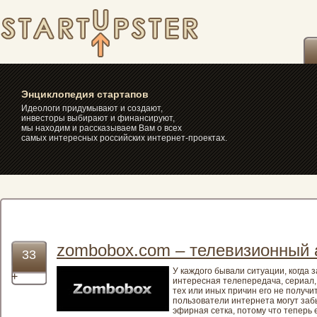
itakstr.ru – самые интересные
стартапы, интернет-проекты,
сайты, социальные сети и
сервисы » zombobox.com –
телевизионный альманах
Энциклопедия стартапов
Идеологи придумывают и создают,
инвесторы выбирают и финансируют,
мы находим и рассказываем Вам о всех
самых интересных российских интернет-проектах.
zombobox.com – телевизионный
33
У каждого бывали ситуации, когда з
+
интересная телепередача, сериал, 
тех или иных причин его не получи
пользователи интернета могут забы
эфирная сетка, потому что теперь 