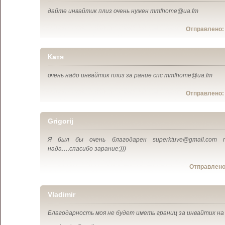
дайте инвайтик плиз очень нужен mmfhome@ua.fm
Отправлено
Катя
очень надо инвайтик плиз за рание спс mmfhome@ua.fm
Отправлено
Grigorij
Я был бы очень благодарен superktuve@gmail.com 
нада….спасибо зарание:)))
Отправлен
Vladimir
Благодарность моя не будет иметь границ за инвайтик на