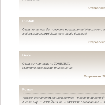
Отправлен
Runforl
Очень хотелось бы получить приглашение! Невозможно в
любимых программ! Заранее спасибо большое!
Отправлен
GeZa
Очень хочу попасть на ZOMBOBOX.
Вышлите пожалуйста приглашение.
Отправлено:
2
Роман
Уважуха создателям данного ресурса. Проект интересный
А если ещё и ИНВАЙТИК на ZOMBOBOX благоволите – 