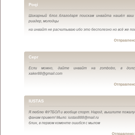
Poqi
Шикарный блог..благодаря поискам инвайта нашёл ваш 
риадер, молодцы
на инвайт не расчитываю ибо это бесполезно но всё же nod
Отправлен
Серг
Если можно, дайте инвайт на zombobo, в долгу
xaker88@gmail.com
Отправлен
IUSTAS
Я люблю ФУТБОЛ и вообще спорт. Народ, вышлите пожалу
фанам привет! Мыло: iustas888@mail.ru
блин, в первом коменте ошибся с мылом
Отправлено