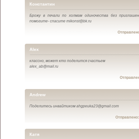
Константин
Брожу в печали по холмам одиночества без приглашен
помогите- спасите mikonst@bk.ru
Отправлен
Alex
классно, может кто поделится счастьем
alex_ab@mail.ru
Отправле
Andrew
Поделитесь инвайтиком ahgpeuka23@gmail.com
Отправлено
Катя